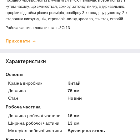
похідних умовах. Лопата мультитул в чохлі включає в себе лопату з
кутом нахилу, що змінюється, сокиру, заточку, пилку, відкривальник,
прорізи під гайки різних розмірів, розбірну 3-х складову рукоятку, 2-х
сторонню викрутку, ніж, стропоріз-пилку, кресало, свисток, склобій.
Робоча частина лопати сталь 3Cr13
Приховати
Характеристики
Основні
Країна виробник
Китай
Довжина
76 см
Стан
Новий
Робоча частина
Довжина робочої частини
16 см
Ширина робочої частини
13 см
Матеріал робочої частини
Вуглецева сталь
Рукоятка