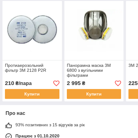
Протиаерозольний
Панорамна маска 3М
3М 2
фільтр 3М 2128 P2R
6800 з вугільними
фільтрами
210
2 995
225
₴/пара
₴
Купити
Купити
Про нас
93% позитивних з 15 відгуків за рік
Працює з 01.10.2020