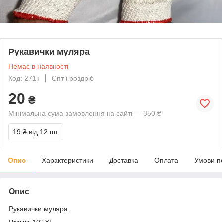
Рукавички муляра
Немає в наявності
Код: 271к
Опт і роздріб
20
₴
Мінімальна сума замовлення на сайті — 350 ₴
19 ₴
від 12 шт.
Опис
Характеристики
Доставка
Оплата
Умови п
Опис
Рукавички муляра.
Розмір 10" XL