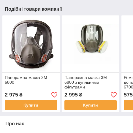
Подібні товари компанії
Панорамна маска 3М
Панорамна маска 3М
Ремі
6800
6800 з вугільними
до п
фільтрами
6700
2 975
2 995
575
₴
₴
Купити
Купити
Про нас