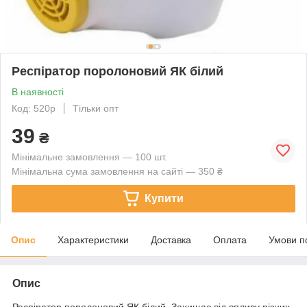
Респіратор поролоновий ЯК білий
В наявності
Код: 520р
Тільки опт
39
₴
Мінімальне замовлення — 100 шт.
Мінімальна сума замовлення на сайті — 350 ₴
Купити
Опис
Характеристики
Доставка
Оплата
Умови п
Опис
Респіратор поролоновий ЯК білий. Захищає від впливу різних