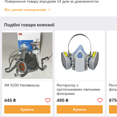
Повернення товару впродовж 14 днів за домовленістю
Всі умови повернення
Подібні товари компанії
3М 6200 Напівмаска
Респіратор з
Респ
протигазовими хімічними
філь
фільтрами
445
495
875
₴
₴
Купити
Купити