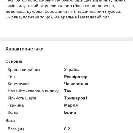
видів пилу, такий як рослинна пил (бавовняна, деревна,
тютюнова, цукрова, борошняна і ін), тваринна пил (пухова,
шкіряна, вовняна тощо), мінеральна і металевий пил.
Характеристики
Основні
Країна виробник
Україна
Тип
Респіратор
Конструкція
Чашевидна
Наявність клапана видиху
Так
Кількість шарів
Тришарові
Тканина
Марля
Колір
Білий
Вага
Вага (кг)
0.2