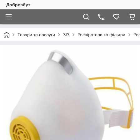
Доброзбут
Товари та послуги
ЗІЗ
Респіратори та фільтри
Ре