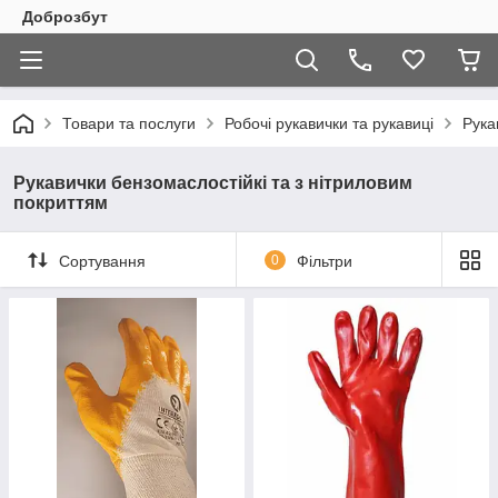
Доброзбут
Товари та послуги
Робочі рукавички та рукавиці
Рука
Рукавички бензомаслостійкі та з нітриловим
покриттям
Сортування
0
Фільтри